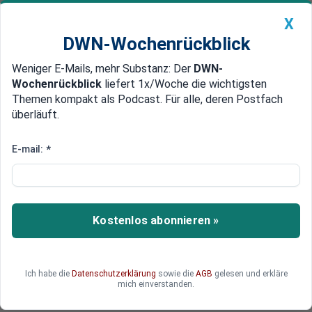
X
DWN-Wochenrückblick
Weniger E-Mails, mehr Substanz: Der
DWN-
Geldanlage Premium
Newsticker
MEIN DWN:
Wochenrückblick
liefert 1x/Woche die wichtigsten
Edelmetalle
DWN-Magazin
China
Themen kompakt als Podcast. Für alle, deren Postfach
überläuft.
DWN-Wochenrückblick
Auto Premium
„Wirtschaftswunder vorbei?“
E-mail:
*
Börse: Industrie in der Eurozone
wächst nur langsam, Dax
schließt im Minus
Kostenlos abonnieren »
Wieder starke Konjunkturdaten aus den USA,
aber in Europa senken die Unternehmen die
Preise. Auch das deutsche Wirtschaftswunder
Ich habe die
Datenschutzerklärung
sowie die
AGB
gelesen und erkläre
dürfte schon bald ein Ende haben. Der Dax
mich einverstanden.
schloss am Montag 0,8 Prozent im Minus.