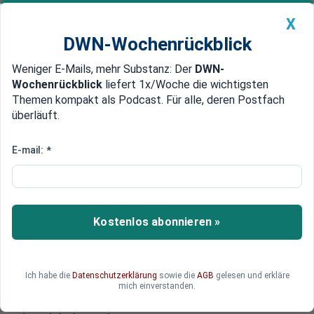
X
DWN-Wochenrückblick
Weniger E-Mails, mehr Substanz: Der
DWN-
Geldanlage Premium
Newsticker
MEIN DWN:
Wochenrückblick
liefert 1x/Woche die wichtigsten
Edelmetalle
DWN-Magazin
China
Themen kompakt als Podcast. Für alle, deren Postfach
überläuft.
DWN-Wochenrückblick
Auto Premium
Bisher waren Russen der Feind
E-mail:
*
NSA-Chef warnt von
chinesischen Cyber-Angriffen
auf US-Stromnetze
Kostenlos abonnieren »
Der US-Geheimdienst NSA will in Erfahrung
gebracht haben, dass chinesische Hacker in der
Lage seien, die amerikanischen Stromnetze
Ich habe die
Datenschutzerklärung
sowie die
AGB
gelesen und erkläre
lahmzulegen. Bisher galten die Russen als die
mich einverstanden.
Hauptverdächtigen für Sabotage-Akte als Teil