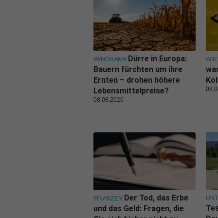
Dürre in Europa:
PANORAMA
WIR
Bauern fürchten um ihre
war
Ernten – drohen höhere
Kol
08.0
Lebensmittelpreise?
08.08.2026
Der Tod, das Erbe
UN
FINANZEN
Tes
und das Geld: Fragen, die