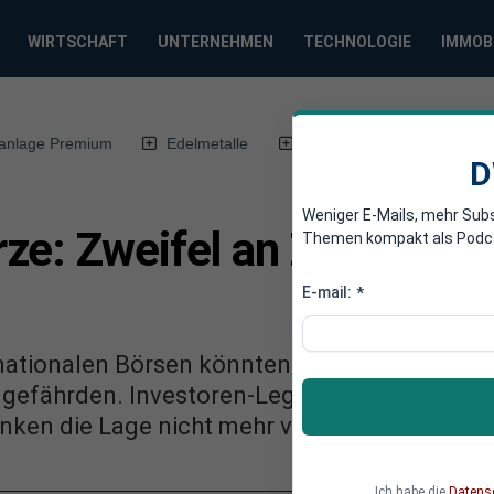
WIRTSCHAFT
UNTERNEHMEN
TECHNOLOGIE
IMMOB
anlage Premium
Edelmetalle
DWN-Magazin
Chin
D
Weniger E-Mails, mehr Sub
ze: Zweifel an Zins-Wen
Themen kompakt als Podcast
E-mail:
*
nationalen Börsen könnten die lange vorbere
gefährden. Investoren-Legende Mohamed El-E
nken die Lage nicht mehr vollständig im Griff
Ich habe die
Datens