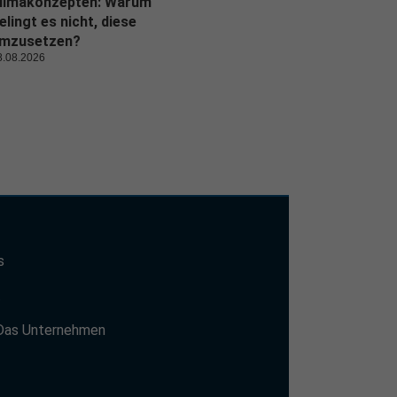
limakonzepten: Warum
elingt es nicht, diese
mzusetzen?
8.08.2026
s
t
Das Unternehmen