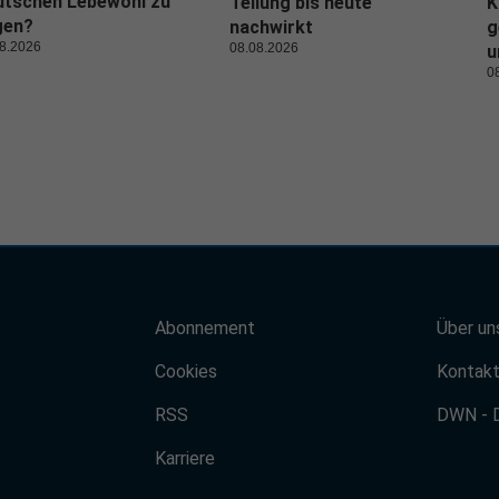
utschen Lebewohl zu
Teilung bis heute
K
gen?
nachwirkt
g
8.2026
08.08.2026
u
0
Abonnement
Über un
Cookies
Kontak
RSS
DWN - 
Karriere