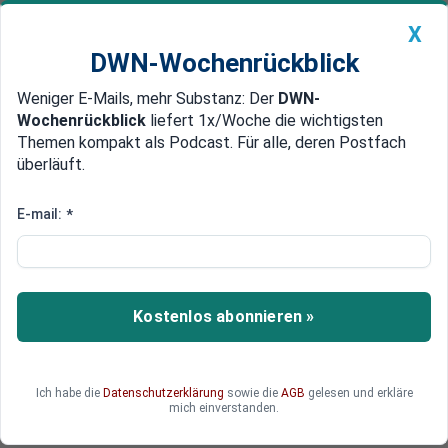
X
DWN-Wochenrückblick
Weniger E-Mails, mehr Substanz: Der
DWN-
Geldanlage Premium
Newsticker
MEIN DWN:
Wochenrückblick
liefert 1x/Woche die wichtigsten
Edelmetalle
DWN-Magazin
China
Themen kompakt als Podcast. Für alle, deren Postfach
überläuft.
DWN-Wochenrückblick
Auto Premium
Militär-Kooperation in Syrien
E-mail:
*
USA und Russland bilden neue
Allianz, EU will mehr Flüchtlinge
aufnehmen
Kostenlos abonnieren »
Die USA und Russland kooperieren in Syrien. Das
bedeutet: Mehr Bomben auch gegen die
Zivilbevölkerung. Die EU verspricht den
Ich habe die
Datenschutzerklärung
sowie die
AGB
gelesen und erkläre
Kriegsparteien, das Flüchtlingsproblem zu lösen.
mich einverstanden.
Danach werde die Welt ein besserer Ort sein.