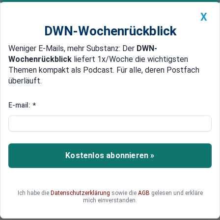
X
DWN-Wochenrückblick
Weniger E-Mails, mehr Substanz: Der
DWN-
Geldanlage Premium
Newsticker
MEIN DWN:
Wochenrückblick
liefert 1x/Woche die wichtigsten
Edelmetalle
DWN-Magazin
China
Themen kompakt als Podcast. Für alle, deren Postfach
überläuft.
DWN-Wochenrückblick
Auto Premium
Regierung ordnet Überprüfung an
E-mail:
*
Frankreich: Tests bestätigen
„Mogelei“ bei Volkswagen
Nach Angaben der Regierung in Paris haben
Kostenlos abonnieren »
Tests bewiesen, dass VW beim
Schadstoffausstoß „gemogelt“ hat. „Somit
haben wir die Bestätigung für die Mogelei“, so die
Ich habe die
Datenschutzerklärung
sowie die
AGB
gelesen und erkläre
Umweltministerin Ségolène Royal.
mich einverstanden.