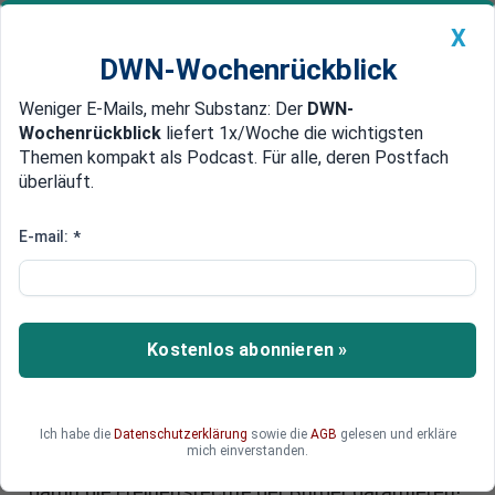
X
DWN-Wochenrückblick
Weniger E-Mails, mehr Substanz: Der
DWN-
Geldanlage Premium
Newsticker
MEIN DWN:
Wochenrückblick
liefert 1x/Woche die wichtigsten
Edelmetalle
DWN-Magazin
China
Themen kompakt als Podcast. Für alle, deren Postfach
überläuft.
DWN-Wochenrückblick
Auto Premium
Petition gegen Verbot von Bargeld
E-mail:
*
Die Bargeldabschaffung kommt
wegen der Niedrigzinspolitik
Die EZB hat am 4. Mai 2016 den 500,-EUR Schein
Kostenlos abonnieren »
verboten. Das ist der erste echte Schritt zur
Abschaffung des Bargelds. Politische
Entscheidungsträger müssen daher jetzt
Ich habe die
Datenschutzerklärung
sowie die
AGB
gelesen und erkläre
entschieden handeln. Sie müssen sich gegen die
mich einverstanden.
Abschaffung des Bargeldes positionieren. Und
damit die Freiheitsrechte der Bürger garantieren!