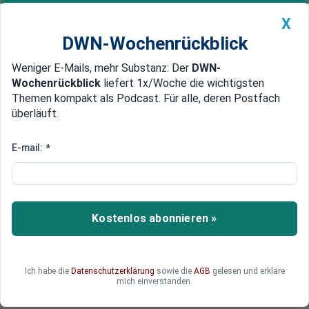
X
DWN-Wochenrückblick
Weniger E-Mails, mehr Substanz: Der
DWN-
Geldanlage Premium
Newsticker
MEIN DWN:
Wochenrückblick
liefert 1x/Woche die wichtigsten
Edelmetalle
DWN-Magazin
China
Themen kompakt als Podcast. Für alle, deren Postfach
überläuft.
DWN-Wochenrückblick
Auto Premium
Gründe unklar
E-mail:
*
Unister meldet nach Tod des
Firmen-Gründers Insolvenz an
Nach dem Flugzeugabsturz von Unister-Chef
Kostenlos abonnieren »
Wagner hat sein Unternehmen Insolvenz
angemeldet. Es ist unklar, was die Insolvenz
ausgelöst hat. Das Unternehmen betriebt
Ich habe die
Datenschutzerklärung
sowie die
AGB
gelesen und erkläre
zahlreiche Reiseportale.
mich einverstanden.