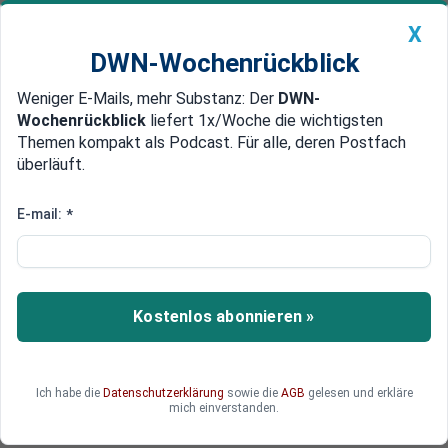
X
DWN-Wochenrückblick
Weniger E-Mails, mehr Substanz: Der
DWN-
Geldanlage Premium
Newsticker
MEIN DWN:
Wochenrückblick
liefert 1x/Woche die wichtigsten
Edelmetalle
DWN-Magazin
China
Themen kompakt als Podcast. Für alle, deren Postfach
überläuft.
DWN-Wochenrückblick
Auto Premium
Mord in Wiesbaden
E-mail:
*
14-jährige Susanna vergewaltigt
und getötet, Verdächtiger
flüchtig
Kostenlos abonnieren »
Die vermisste Susanna ist tot. Sie wurde
missbraucht, umgebracht, in ein Loch geworfen.
Ein Verdächtiger ist in seine irakische Heimat
Ich habe die
Datenschutzerklärung
sowie die
AGB
gelesen und erkläre
geflohen.
mich einverstanden.