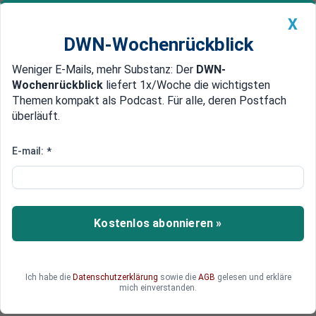
X
DWN-Wochenrückblick
Weniger E-Mails, mehr Substanz: Der
DWN-
Geldanlage Premium
Newsticker
MEIN DWN:
Wochenrückblick
liefert 1x/Woche die wichtigsten
Edelmetalle
DWN-Magazin
China
Themen kompakt als Podcast. Für alle, deren Postfach
überläuft.
DWN-Wochenrückblick
Auto Premium
Euro ebenfalls stabil
E-mail:
*
Chinas Börsen nach Europawahl
im Aufwind
Nach der Europawahl gab es an Chinas Börsen
Kostenlos abonnieren »
deutliche Kursgewinne. Analysten gehen davon
aus, dass der Aufstieg der Nationalen im EU-
Parlament keine großen Auswirkungen auf den
Ich habe die
Datenschutzerklärung
sowie die
AGB
gelesen und erkläre
Handel zwischen der EU und China haben wird.
mich einverstanden.