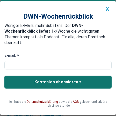
X
DWN-Wochenrückblick
Weniger E-Mails, mehr Substanz: Der
DWN-
Geldanlage Premium
Newsticker
MEIN DWN:
Wochenrückblick
liefert 1x/Woche die wichtigsten
Edelmetalle
DWN-Magazin
China
Themen kompakt als Podcast. Für alle, deren Postfach
überläuft.
DWN-Wochenrückblick
Auto Premium
Zinsdruck wegen Fed
E-mail:
*
Rendite von Bundesanleihen fällt
auf Rekordtief
Die Rendite der Bundesanleihen mit einer
Kostenlos abonnieren »
Laufzeit von zehn Jahren ist am Mittwoch auf
ein Rekordtief gefallen.
Ich habe die
Datenschutzerklärung
sowie die
AGB
gelesen und erkläre
mich einverstanden.
Deutsche Wirtschaftsnachrichten