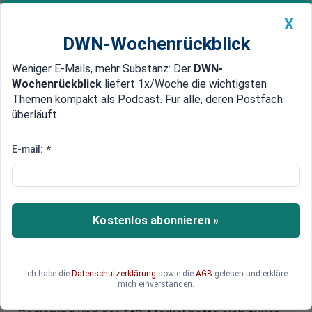
X
DWN-Wochenrückblick
Weniger E-Mails, mehr Substanz: Der
DWN-
Geldanlage Premium
Newsticker
MEIN DWN:
Wochenrückblick
liefert 1x/Woche die wichtigsten
Edelmetalle
DWN-Magazin
China
Themen kompakt als Podcast. Für alle, deren Postfach
überläuft.
DWN-Wochenrückblick
Auto Premium
Fall Huawei: Merkel widersteht
E-mail:
*
Druck der US-Regierung, nun
folgt Palastrevolte von CDU-
Abgeordneten
Kostenlos abonnieren »
Eine Reihe von CDU-Abgeordneten fordern von
Kanzlerin Merkel, Chinas Technologie-Riesen
Ich habe die
Datenschutzerklärung
sowie die
AGB
gelesen und erkläre
Huawei nicht am Ausbau des 5G-Netzes zu
mich einverstanden.
beteiligen. Schützenhilfe erhalten sie von der US-