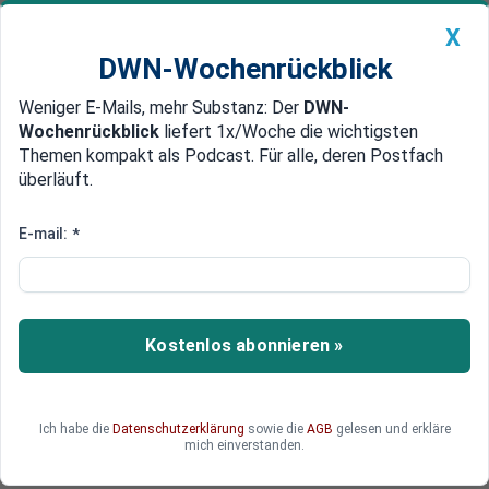
X
DWN-Wochenrückblick
Weniger E-Mails, mehr Substanz: Der
DWN-
Geldanlage Premium
Newsticker
MEIN DWN:
Wochenrückblick
liefert 1x/Woche die wichtigsten
Edelmetalle
DWN-Magazin
China
Themen kompakt als Podcast. Für alle, deren Postfach
überläuft.
DWN-Wochenrückblick
Auto Premium
„Event 201“: Eine sonderbare
E-mail:
*
Pandemie-Übung kurz vor
Ausbruch der Corona-Krise
Kostenlos abonnieren »
Im Oktober 2019 fand in New York eine aus
heutiger Sicht sonderbare Pandemie-Übung
statt.
Ich habe die
Datenschutzerklärung
sowie die
AGB
gelesen und erkläre
mich einverstanden.