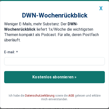
X
DWN-Wochenrückblick
Weniger E-Mails, mehr Substanz: Der
DWN-
Geldanlage Premium
Newsticker
MEIN DWN:
Wochenrückblick
liefert 1x/Woche die wichtigsten
Edelmetalle
DWN-Magazin
China
Themen kompakt als Podcast. Für alle, deren Postfach
überläuft.
DWN-Wochenrückblick
Auto Premium
Funkstille zwischen China und
E-mail:
*
den USA: Das Risiko einer
militärischen Eskalation im
Pazifik ist so hoch wie nie zuvor
Kostenlos abonnieren »
Im Südchinesischen Meer verschärfen sich die
bestehenden Spannungen. Das Risiko ernster
Ich habe die
Datenschutzerklärung
sowie die
AGB
gelesen und erkläre
Zwischenfälle ist Experten zufolge so hoch wie
mich einverstanden.
nie zuvor – auch, weil zwischen den Rivalen nicht