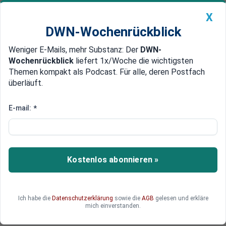
X
DWN-Wochenrückblick
Weniger E-Mails, mehr Substanz: Der
DWN-
Geldanlage Premium
Newsticker
MEIN DWN:
Wochenrückblick
liefert 1x/Woche die wichtigsten
Edelmetalle
DWN-Magazin
China
Themen kompakt als Podcast. Für alle, deren Postfach
überläuft.
DWN-Wochenrückblick
Auto Premium
Alle jubeln über Bidens Sieg:
E-mail:
*
Doch für Deutschland wäre ein
Präsident Trump günstiger
gewesen
Kostenlos abonnieren »
Trump hat "America first" ganz offen praktiziert.
Biden denkt genauso - aber sagt es nicht. Von
Ich habe die
Datenschutzerklärung
sowie die
AGB
gelesen und erkläre
Trump hätte Deutschland lernen können - von
mich einverstanden.
Biden lässt es sich Sand in die Augen streuen.