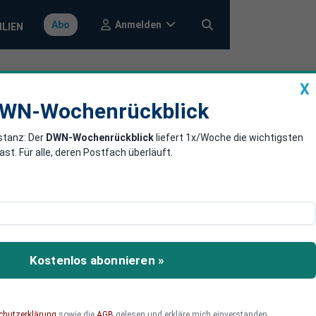
Anmelden
Abo
ILIEN
X
a
DWN-Wochenrückblick
WN-Wochenrückblick
stanz: Der
DWN-Wochenrückblick
liefert 1x/Woche die wichtigsten
tieg in der
. Für alle, deren Postfach überläuft.
 2021 der stärkste
Kostenlos abonnieren »
chutzerklärung
sowie die
AGB
gelesen und erkläre mich einverstanden.