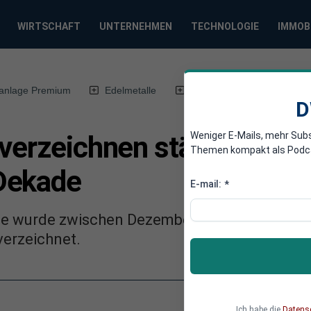
WIRTSCHAFT
UNTERNEHMEN
TECHNOLOGIE
IMMOB
anlage Premium
Edelmetalle
DWN-Magazin
Chin
D
Weniger E-Mails, mehr Sub
verzeichnen stärksten Ans
Themen kompakt als Podcast
Dekade
E-mail:
*
gie wurde zwischen Dezember 2020 und Januar
verzeichnet.
Ich habe die
Datens