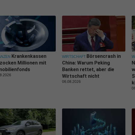
Krankenkassen
Börsencrash in
ANZEN
WIRTSCHAFT
W
zocken Millionen mit
China: Warum Peking
N
obilienfonds
Banken rettet, aber die
w
8.2026
Wirtschaft nicht
S
06.08.2026
k
0