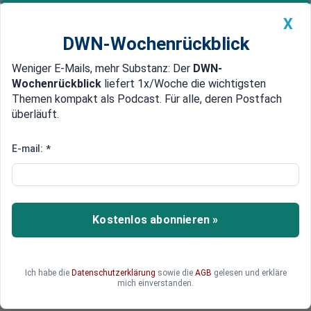
X
DWN-Wochenrückblick
Weniger E-Mails, mehr Substanz: Der
DWN-
Geldanlage Premium
Newsticker
MEIN DWN:
Wochenrückblick
liefert 1x/Woche die wichtigsten
Edelmetalle
DWN-Magazin
China
Themen kompakt als Podcast. Für alle, deren Postfach
überläuft.
DWN-Wochenrückblick
Auto Premium
EEG-Umlage: 2020 wurden mehr
E-mail:
*
als 6 Milliarden Euro Steuergeld
verbrannt
Kostenlos abonnieren »
Im vergangenen Jahr wurden buchstäblich mehr
als 6 Milliarden Euro Steuergelder im EEG-System
verbrannt.
Ich habe die
Datenschutzerklärung
sowie die
AGB
gelesen und erkläre
mich einverstanden.