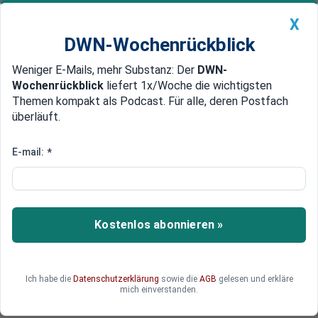
X
DWN-Wochenrückblick
Weniger E-Mails, mehr Substanz: Der
DWN-
Geldanlage Premium
Newsticker
MEIN DWN:
Wochenrückblick
liefert 1x/Woche die wichtigsten
Edelmetalle
DWN-Magazin
China
Themen kompakt als Podcast. Für alle, deren Postfach
überläuft.
DWN-Wochenrückblick
Auto Premium
Strategische Allianz mit China:
E-mail:
*
Russland fordert Abkehr vom
US-Dollar
Kostenlos abonnieren »
Der russische Außenminister Sergej Lawrow
fordert eine schrittweise Abkopplung Russlands
und Chinas vom US-Dollar.
Ich habe die
Datenschutzerklärung
sowie die
AGB
gelesen und erkläre
mich einverstanden.