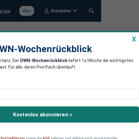
Anmelden
Abo
ILIEN
X
a
DWN-Wochenrückblick
WN-Wochenrückblick
stanz: Der
DWN-Wochenrückblick
liefert 1x/Woche die wichtigsten
t?
. Für alle, deren Postfach überläuft.
 abgetan. Doch das stimmt
tschaftsforum
Kostenlos abonnieren »
chutzerklärung
sowie die
AGB
gelesen und erkläre mich einverstanden.