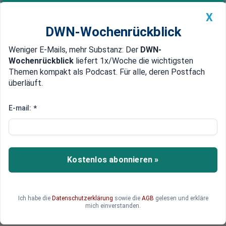
X
DWN-Wochenrückblick
Weniger E-Mails, mehr Substanz: Der
DWN-
Geldanlage Premium
Newsticker
MEIN DWN:
Wochenrückblick
liefert 1x/Woche die wichtigsten
Edelmetalle
DWN-Magazin
China
Themen kompakt als Podcast. Für alle, deren Postfach
überläuft.
DWN-Wochenrückblick
Auto Premium
Nach Volksentscheid: Berliner
E-mail:
*
Linke fordert rechtssicheres
Enteignungsgesetz
Kostenlos abonnieren »
Die Berliner Linke warn die SPD nach dem
positiven Votum beim Volksentscheid zur
Enteignung großer Wohnungsunternehmen vor
"Wahlbetrug". Viel hängt jetzt von den
Ich habe die
Datenschutzerklärung
sowie die
AGB
gelesen und erkläre
mich einverstanden.
Koalitionsgesprächen ab.