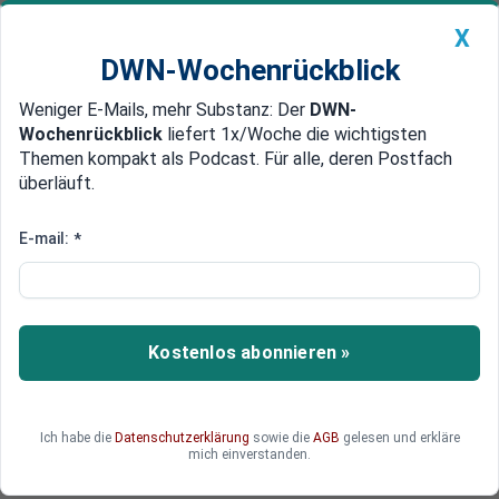
X
DWN-Wochenrückblick
Weniger E-Mails, mehr Substanz: Der
DWN-
Geldanlage Premium
Newsticker
MEIN DWN:
Wochenrückblick
liefert 1x/Woche die wichtigsten
Edelmetalle
DWN-Magazin
China
Themen kompakt als Podcast. Für alle, deren Postfach
überläuft.
DWN-Wochenrückblick
Auto Premium
SMS zu Milliarden-Geschäft
E-mail:
*
gelöscht? EU-Bürgerbeauftragte
wirft von der Leyen mangelnde
Transparenz vor
Kostenlos abonnieren »
Möglicherweise sind wichtige SMS-Nachrichten
über ein Milliarden-Geschäft von
Ich habe die
Datenschutzerklärung
sowie die
AGB
gelesen und erkläre
Kommissionspräsidentin von der Leyen gelöscht
mich einverstanden.
worden.