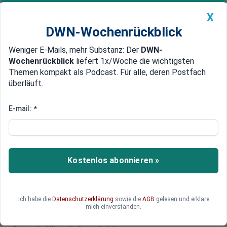
X
DWN-Wochenrückblick
Weniger E-Mails, mehr Substanz: Der
DWN-
Geldanlage Premium
Newsticker
MEIN DWN:
Wochenrückblick
liefert 1x/Woche die wichtigsten
Edelmetalle
DWN-Magazin
China
Themen kompakt als Podcast. Für alle, deren Postfach
überläuft.
DWN-Wochenrückblick
Auto Premium
Chinesische Airlines kaufen fast
E-mail:
*
300 Airbus-Flugzeuge
Mit der Erholung des Luftverkehrs nach der
Corona-Pandemie werden wieder mehr
Kostenlos abonnieren »
Flugzeuge verkauft. Der europäische Konzern
Airbus setzt in China knapp 300 Flieger ab.
Ich habe die
Datenschutzerklärung
sowie die
AGB
gelesen und erkläre
mich einverstanden.