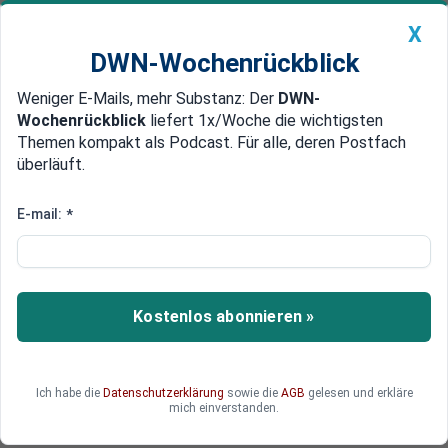
X
DWN-Wochenrückblick
Weniger E-Mails, mehr Substanz: Der
DWN-
Geldanlage Premium
Newsticker
MEIN DWN:
Wochenrückblick
liefert 1x/Woche die wichtigsten
Edelmetalle
DWN-Magazin
China
Themen kompakt als Podcast. Für alle, deren Postfach
überläuft.
DWN-Wochenrückblick
Auto Premium
Deutscher Strommarkt: „Die
E-mail:
*
Energieversorger verdienen sich
dumm und dämlich“
Kostenlos abonnieren »
Nicht nur die Gaspreise steigen an den
Terminmärkten immer weiter an, sondern auch
die Strompreise bereiten den Gewerbetreibenden
große Sorgenfalten.
Ich habe die
Datenschutzerklärung
sowie die
AGB
gelesen und erkläre
mich einverstanden.