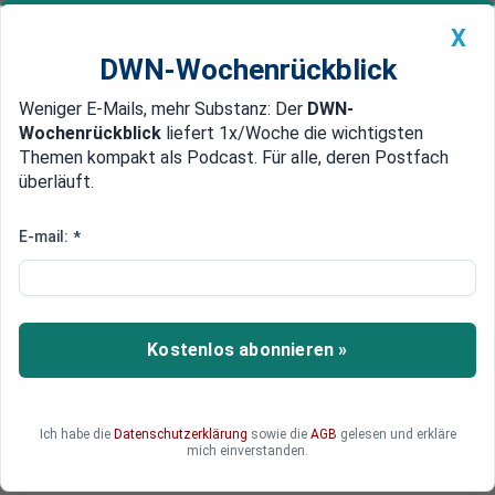
X
DWN-Wochenrückblick
Weniger E-Mails, mehr Substanz: Der
DWN-
Geldanlage Premium
Newsticker
MEIN DWN:
Wochenrückblick
liefert 1x/Woche die wichtigsten
Edelmetalle
DWN-Magazin
China
Themen kompakt als Podcast. Für alle, deren Postfach
überläuft.
DWN-Wochenrückblick
Auto Premium
Midterm-Wahlen in den USA:
E-mail:
*
Was sich ändert, wenn die
Republikaner gewinnen
Kostenlos abonnieren »
Eine Mehrheit für die Republikaner im Senat und
im Repräsentantenhaus ist greifbar nah. Was
würde sich ändern, wenn die Partei beide
Kammern dominiert?
Ich habe die
Datenschutzerklärung
sowie die
AGB
gelesen und erkläre
mich einverstanden.