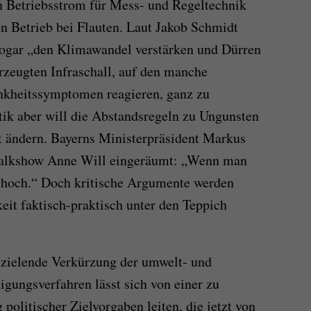
en Betriebsstrom für Mess- und Regeltechnik
n Betrieb bei Flauten. Laut Jakob Schmidt
ogar „den Klima­wandel verstärken und Dürren
rzeugten Infraschall, auf den manche
nkheitssymptomen reagieren, ganz zu
ik aber will die Abstandsregeln zu Ungunsten
t ändern. Bayerns Ministerpräsident Markus
Talkshow Anne Will eingeräumt: „Wenn man
n hoch.“ Doch kritische Argumente werden
keit faktisch-praktisch unter den Teppich
 zielende Verkürzung der umwelt- und
gungsverfahren lässt sich von einer zu
olitischer Zielvor­gaben leiten, die jetzt von