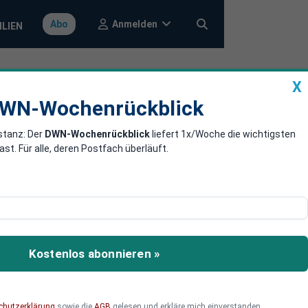
Anmelden
Abo
ILIEN
X
a
DWN-Wochenrückblick
WN-Wochenrückblick
stanz: Der
DWN-Wochenrückblick
liefert 1x/Woche die wichtigsten
tzrechten für
. Für alle, deren Postfach überläuft.
 für Mensch und Tier
dikale Ausbau trägt
Kostenlos abonnieren »
chutzerklärung
sowie die
AGB
gelesen und erkläre mich einverstanden.