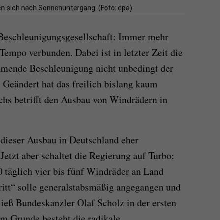
n sich nach Sonnenuntergang. (Foto: dpa)
r Beschleunigungsgesellschaft: Immer mehr
Tempo verbunden. Dabei ist in letzter Zeit die
hmende Beschleunigung nicht unbedingt der
 Geändert hat das freilich bislang kaum
hs betrifft den Ausbau von Windrädern in
h dieser Ausbau in Deutschland eher
 Jetzt aber schaltet die Regierung auf Turbo:
0 täglich vier bis fünf Windräder an Land
itt“ solle generalstabs­mäßig angegangen und
ließ Bundeskanzler Olaf Scholz in der ersten
m Grunde besteht die radikale