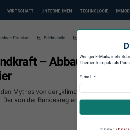
WIRTSCHAFT
UNTERNEHMEN
TECHNOLOGIE
IMMOB
anlage Premium
Edelmetalle
DWN-Magazin
Chin
D
Weniger E-Mails, mehr Sub
ndkraft – Abbau von Schu
Themen kompakt als Podcast
ier
E-mail:
*
 den Mythos von der „klimafreundlichen“ und
. Der von der Bundesregierung angestrebte ra
Ich habe die
Datens