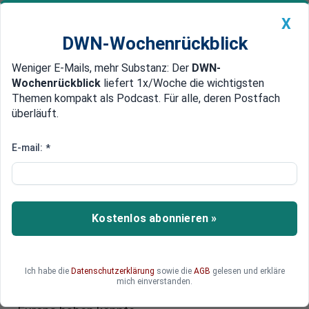
X
DWN-Wochenrückblick
Weniger E-Mails, mehr Substanz: Der
DWN-
Geldanlage Premium
Newsticker
MEIN DWN:
Wochenrückblick
liefert 1x/Woche die wichtigsten
Edelmetalle
DWN-Magazin
China
Themen kompakt als Podcast. Für alle, deren Postfach
überläuft.
DWN-Wochenrückblick
Auto Premium
Bahnbrechendes Urteil: Gericht
E-mail:
*
stellt erstmals
gesundheitsschädliche Wirkung
von Windrädern fest
Kostenlos abonnieren »
Ein französisches Gericht hat ein
möglicherweise bahnbrechendes Urteil
Ich habe die
Datenschutzerklärung
sowie die
AGB
gelesen und erkläre
gesprochen, das weitreichende Folgen für die
mich einverstanden.
Entwicklung der Windkraft in Deutschland und