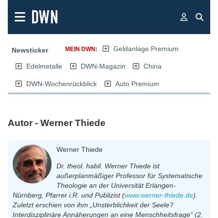
Geldanlage Premium
MEIN DWN:
Newsticker
Edelmetalle
DWN-Magazin
China
DWN-Wochenrückblick
Auto Premium
Autor - Werner Thiede
Werner Thiede
Dr. theol. habil. Werner Thiede ist
außerplanmäßiger Professor für Systematische
Theologie an der Universität Er­lan­gen-
Nürnberg, Pfarrer i.R. und Publizist (
www.werner-thiede.de
).
Zuletzt erschien von ihm „Unsterblichkeit der Seele?
Interdisziplinäre Annäherungen an eine Menschheitsfrage“ (2.