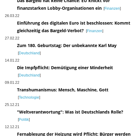
Das Bargeld hat keine Chance: EU knickt vor
finanzstarken Lobby-Organisationen ein
[
Finanzen
]
26.03.22
Einführung des digitalen Euro ist beschlossen: Kommt
gleichzeitig das Bargeld-Verbot?
[
Finanzen
]
27.02.22
Zum 180. Geburtstag: Der unbekannte Karl May
[
Deutschland
]
14.01.22
Die Impfpflicht: Demütigung einer Minderheit
[
Deutschland
]
09.01.22
Transhumanismus: Mensch, Maschine, Gott
[
Technologie
]
25.12.21
"Weltverantwortung": Was ist Deutschlands Rolle?
[
Politik
]
12.12.21
Fernablesung der Heizung wird Pflicht: Bürger werden