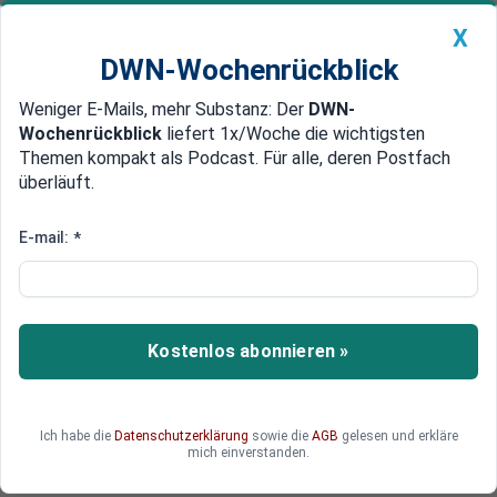
X
DWN-Wochenrückblick
Weniger E-Mails, mehr Substanz: Der
DWN-
Geldanlage Premium
Newsticker
MEIN DWN:
Wochenrückblick
liefert 1x/Woche die wichtigsten
Edelmetalle
DWN-Magazin
China
Themen kompakt als Podcast. Für alle, deren Postfach
überläuft.
DWN-Wochenrückblick
Auto Premium
Deutschland verliert den
E-mail:
*
Anschluss an die anderen
Industriestaaten
Kostenlos abonnieren »
Als einziges großes Industrieland verzeichnet
Deutschland eine schrumpfende Wirtschaft.
Dennoch wird die Bundesregierung die Co2-
Steuern weiter anheben. Laut IWF droht das
Ich habe die
Datenschutzerklärung
sowie die
AGB
gelesen und erkläre
mich einverstanden.
Land, den Anschluss zu verlieren.