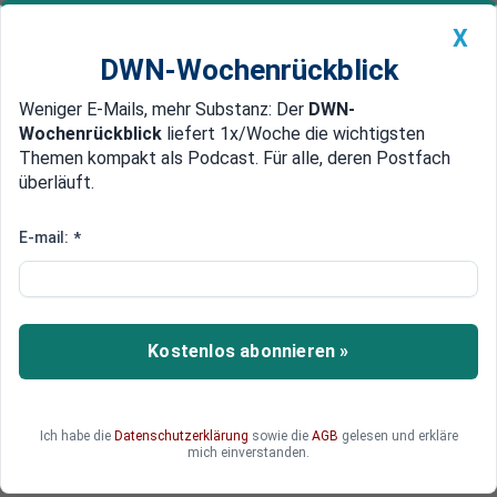
X
DWN-Wochenrückblick
Weniger E-Mails, mehr Substanz: Der
DWN-
Geldanlage Premium
Newsticker
MEIN DWN:
Wochenrückblick
liefert 1x/Woche die wichtigsten
Edelmetalle
DWN-Magazin
China
Themen kompakt als Podcast. Für alle, deren Postfach
überläuft.
DWN-Wochenrückblick
Auto Premium
Dollar-Nutzung bei globalen
E-mail:
*
Zahlungen steigt auf
Rekordhoch
Kostenlos abonnieren »
Noch nie wurde der Dollar im internationalen
Zahlungsverkehr so stark genutzt wie heute. Die
Nutzung des Euro hingegen ist massiv
eingebrochen, wie SWIFT-Daten zeigen.
Ich habe die
Datenschutzerklärung
sowie die
AGB
gelesen und erkläre
mich einverstanden.