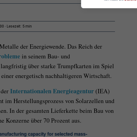
5 min
:00
Lesezeit:
 Metalle der Energiewende. Das Reich der
robleme
in seinem Bau- und
 langfristig über starke Trumpfkarten im Spiel
 einer energetisch nachhaltigeren Wirtschaft.
Internationalen Energieagentur
 der
(IEA)
nt im Herstellungsprozess von Solarzellen und
en. In der gesamten Lieferkette beim Bau von
he Konzerne über 70 Prozent aus.