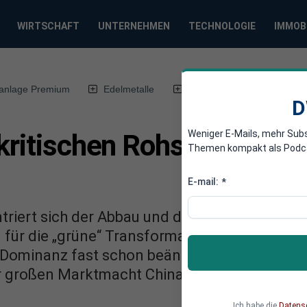
WIRTSCHAFT
UNTERNEHMEN
TECHNOLOGIE
IMMOB
anlage Premium
Edelmetalle
DWN-Magazin
Chin
D
Weniger E-Mails, mehr Sub
 kritischen Rohstoffe der
Themen kompakt als Podcast
E-mail:
*
triert sich der Abbau und die Weiterverarbei
 für die „grüne“ Transformation der Wirtschaf
e Dominanz fast schon beängstigend groß. Der
 großen Marktmacht Chinas.
Ich habe die
Datens