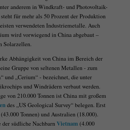
nter anderem in Windkraft- und Photovoltaik-
steht für mehr als 50 Prozent der Produktion
eisten verwendeten Industriemetalle. Auch
dium wird vorwiegend in China abgebaut –
n Solarzellen.
starke Abhängigkeit von China im Bereich der
 eine
Gruppe von
seltenen Metallen -
zum
m“
und
„
Cerium“ -
bezeichnet, die unter
Mikrochips
und
Windrädern
verbaut werden.
nge von 210.000 Tonnen ist China mit großem
en
des „US Geological Survey“ belegen. Erst
(43.000
Tonnen
)
und Australien (18.000).
Vietnam
e der südliche Nachbarn
(4.000