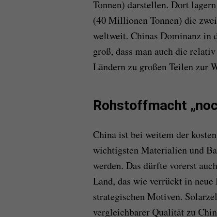
Tonnen) darstellen. Dort lagern
(40 Millionen
Tonnen
)
d
ie zwe
weltweit.
Chinas Dominanz in de
groß, dass
man auch
die relat
Ländern zu großen Teilen
zur W
Rohstoffmacht „noch
China ist bei weitem der kosten
wichtigsten Materialien und Bau
werden. Das dürfte vorerst auch 
Land, das wie verrückt in neue 
strategischen Motiven. Solarzel
vergleichbarer Qualität zu Chin