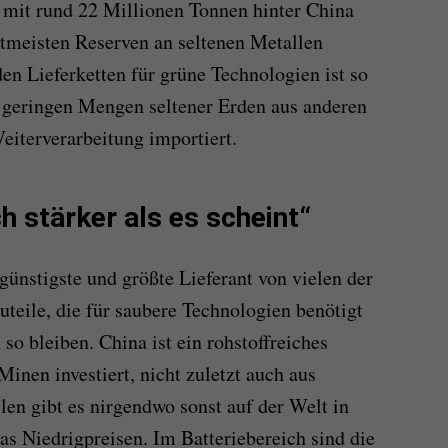
mit rund 22 Millionen Tonnen hinter China
itmeisten Reserven
an seltenen Metallen
n Lieferketten für grüne Technologien ist so
iv geringen Mengen
seltener Erden a
us anderen
eiterverarbeitung
i
mportiert.
 stärker als es scheint“
günstigste und größte Lieferant von vielen der
teile, die für saubere Technologien benötigt
so bleiben. China ist ein rohstoffreiches
Minen investiert, nicht zuletzt auch aus
len gibt es nirgendwo sonst auf der Welt in
as Niedrigpreisen. Im Batteriebereich sind die