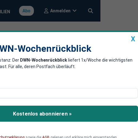
Anmelden
Abo
ILIEN
X
a
DWN-Wochenrückblick
WN-Wochenrückblick
stanz: Der
DWN-Wochenrückblick
liefert 1x/Woche die wichtigsten
 Energiewende
. Für alle, deren Postfach überläuft.
tung von zahlreichen
t sind. Bei einem Spezial-
Kostenlos abonnieren »
 Rest der Welt wird
chutzerklärung
sowie die
AGB
gelesen und erkläre mich einverstanden.