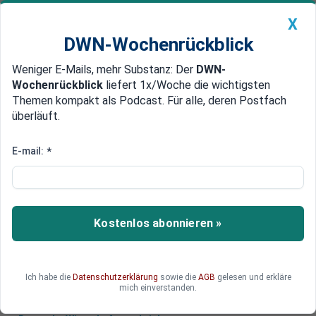
X
DWN-Wochenrückblick
Weniger E-Mails, mehr Substanz: Der
DWN-
Geldanlage Premium
Newsticker
MEIN DWN:
Wochenrückblick
liefert 1x/Woche die wichtigsten
Edelmetalle
DWN-Magazin
China
Themen kompakt als Podcast. Für alle, deren Postfach
überläuft.
DWN-Wochenrückblick
Auto Premium
Migrationsbericht: 2022 höchste
E-mail:
*
Nettozuwanderung seit 1950
Im vergangenen Jahr hat es einen rekordhohen
Zuzug nach Deutschland gegeben. Kanzler Olaf
Kostenlos abonnieren »
Scholz zufolge könne das Land auf 90 Millionen
Menschen anwachsen.
Ich habe die
Datenschutzerklärung
sowie die
AGB
gelesen und erkläre
mich einverstanden.