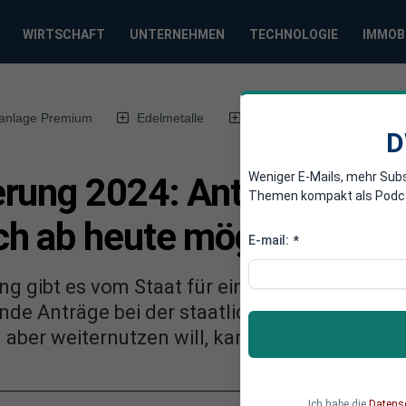
WIRTSCHAFT
UNTERNEHMEN
TECHNOLOGIE
IMMOB
anlage Premium
Edelmetalle
DWN-Magazin
Chin
D
Weniger E-Mails, mehr Sub
rung 2024: Anträge für d
Themen kompakt als Podcast
h ab heute möglich
E-mail:
*
ng gibt es vom Staat für eine neue klimafreu
de Anträge bei der staatlichen Förderbank K
 aber weiternutzen will, kann dies vorerst noc
Ich habe die
Datens