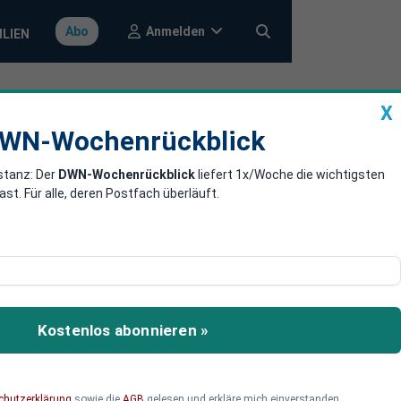
Anmelden
Abo
ILIEN
X
a
DWN-Wochenrückblick
WN-Wochenrückblick
stanz: Der
DWN-Wochenrückblick
liefert 1x/Woche die wichtigsten
en
. Für alle, deren Postfach überläuft.
ndlichere Heizung. Ab
fW gestellt werden. Wer
Kostenlos abonnieren »
h tun.
chutzerklärung
sowie die
AGB
gelesen und erkläre mich einverstanden.