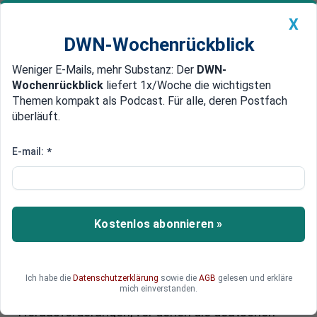
X
DWN-Wochenrückblick
Weniger E-Mails, mehr Substanz: Der
DWN-
Geldanlage Premium
Newsticker
MEIN DWN:
Wochenrückblick
liefert 1x/Woche die wichtigsten
Edelmetalle
DWN-Magazin
China
Themen kompakt als Podcast. Für alle, deren Postfach
überläuft.
DWN-Wochenrückblick
Auto Premium
Software im Auto: Hat
E-mail:
*
Deutschland den Anschluss zur
Weltspitze verloren?
Kostenlos abonnieren »
Moderne Software wird für Autos der Zukunft
immer wichtiger. Laut einer aktuellen Analyse
haben Deutschlands Autobauer auf diesem
Gebiet Nachholbedarf. Während Tesla die
Ich habe die
Datenschutzerklärung
sowie die
AGB
gelesen und erkläre
mich einverstanden.
Rangliste anführt, verdeutlicht die Studie die
Herausforderungen, vor denen die deutschen