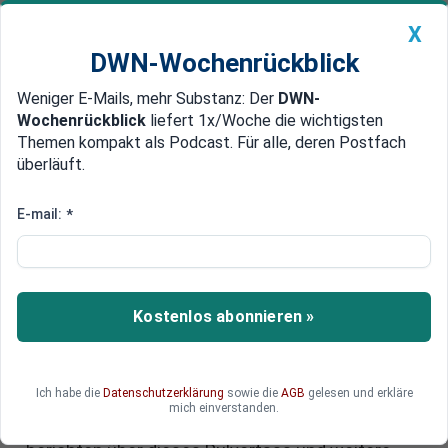
X
DWN-Wochenrückblick
Weniger E-Mails, mehr Substanz: Der
DWN-
Geldanlage Premium
Newsticker
MEIN DWN:
Wochenrückblick
liefert 1x/Woche die wichtigsten
Edelmetalle
DWN-Magazin
China
Themen kompakt als Podcast. Für alle, deren Postfach
überläuft.
DWN-Wochenrückblick
Auto Premium
Ukraine-Krieg: Macron will
E-mail:
*
Einsatz westlicher Waffen in
Russland erlauben - Putin droht
mit ernsten Konsequenzen
Kostenlos abonnieren »
Die Ukraine fordert seit längerem, mit westlichen
Waffen auch Ziele in Russland angreifen zu
Ich habe die
Datenschutzerklärung
sowie die
AGB
gelesen und erkläre
dürfen. Trotz schärfster Warnungen aus Moskau
mich einverstanden.
will Frankreich das nun erlauben. Die DWN