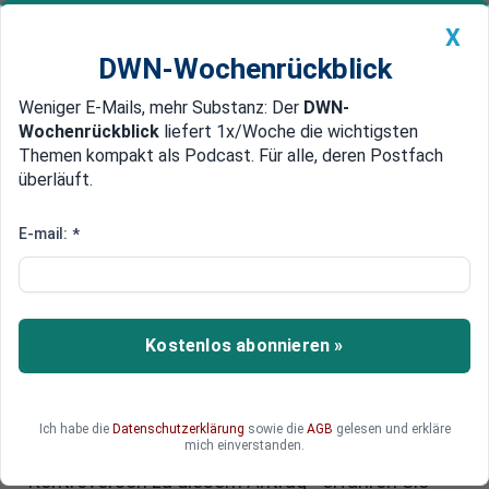
X
DWN-Wochenrückblick
Weniger E-Mails, mehr Substanz: Der
DWN-
Geldanlage Premium
Newsticker
MEIN DWN:
Wochenrückblick
liefert 1x/Woche die wichtigsten
Edelmetalle
DWN-Magazin
China
Themen kompakt als Podcast. Für alle, deren Postfach
überläuft.
DWN-Wochenrückblick
Auto Premium
Bundestag beschließt Antrag zu
E-mail:
*
Bekämpfung von
Antisemitismus
Kostenlos abonnieren »
Erste Plenarsitzung nach dem Ampel-Aus: Ein
Antrag zum Schutz jüdischen Lebens findet eine
große Mehrheit im Bundestag. Es geht darum, wo
Antisemitismus anfängt und wie man ihm einen
Ich habe die
Datenschutzerklärung
sowie die
AGB
gelesen und erkläre
mich einverstanden.
Riegel vorschiebt. Allerdings gibt es einige
Kontroversen zu diesem Antrag - erfahren Sie