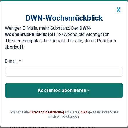
X
DWN-Wochenrückblick
Weniger E-Mails, mehr Substanz: Der
DWN-
Geldanlage Premium
Newsticker
MEIN DWN:
Wochenrückblick
liefert 1x/Woche die wichtigsten
Edelmetalle
DWN-Magazin
China
Themen kompakt als Podcast. Für alle, deren Postfach
überläuft.
DWN-Wochenrückblick
Auto Premium
Normenkontrollrat plant
E-mail:
*
Empfehlungen für neue
Regierung
Kostenlos abonnieren »
Eine Institution, von der man viel zu wenig hört:
Ohne ein verbessertes Datenmanagement,
einfachere Gesetze und mehr digitale Prozesse
werden deutsche Behörden kollabieren, meint
Ich habe die
Datenschutzerklärung
sowie die
AGB
gelesen und erkläre
mich einverstanden.
Lutz Goebel, Vorsitzender des
Normenkontrollrats. Was wäre zu tun?