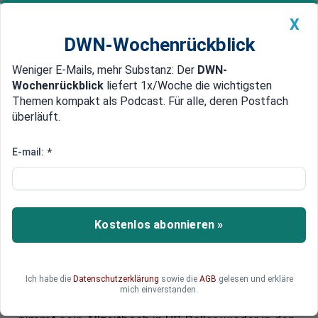
X
DWN-Wochenrückblick
Weniger E-Mails, mehr Substanz: Der
DWN-
Geldanlage Premium
Newsticker
MEIN DWN:
Wochenrückblick
liefert 1x/Woche die wichtigsten
Edelmetalle
DWN-Magazin
China
Themen kompakt als Podcast. Für alle, deren Postfach
überläuft.
DWN-Wochenrückblick
Auto Premium
Goldpreis aktuell: Wie die
E-mail:
*
Goldpreis-Entwicklung aussieht
und was für Anleger jetzt wichtig
ist
Kostenlos abonnieren »
Der Goldpreis hat in den vergangenen Wochen
beeindruckende Bewegungen gezeigt. Trotz
Ich habe die
Datenschutzerklärung
sowie die
AGB
gelesen und erkläre
eines schwierigen Marktumfelds klettert der
mich einverstanden.
Goldpreis aktuell Stück für Stück nach oben - und