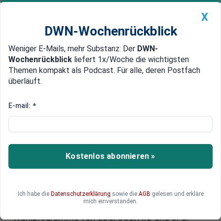
X
DWN-Wochenrückblick
Weniger E-Mails, mehr Substanz: Der
DWN-
Geldanlage Premium
Newsticker
MEIN DWN:
Wochenrückblick
liefert 1x/Woche die wichtigsten
Edelmetalle
DWN-Magazin
China
Themen kompakt als Podcast. Für alle, deren Postfach
überläuft.
DWN-Wochenrückblick
Auto Premium
Wahlprogramme 2025 Vergleich:
E-mail:
*
Energiepolitik Deutschland - das
wollen CDU/CSU, AfD und SPD
Kostenlos abonnieren »
Im Wahlkampf 2025 ist die Energiepolitik nicht so
präsent wie andere Themen, obwohl hohe
Energiekosten von der Rentnerin über den
mittelständischen Betrieb bis hin zum
Ich habe die
Datenschutzerklärung
sowie die
AGB
gelesen und erkläre
mich einverstanden.
Großkonzern alle betrifft. Ein Blick auf die
Wahlprogramme von CDU/CSU, AfD und SPD.