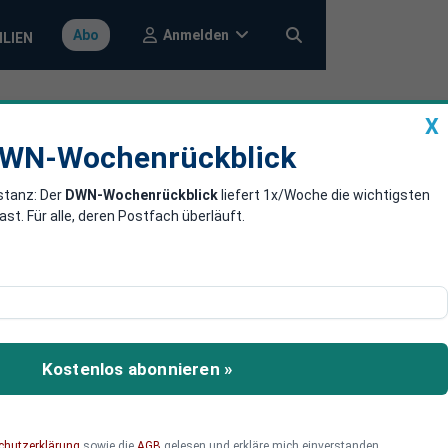
Anmelden
Abo
ILIEN
X
a
DWN-Wochenrückblick
WN-Wochenrückblick
stanz: Der
DWN-Wochenrückblick
liefert 1x/Woche die wichtigsten
Lage matters!
. Für alle, deren Postfach überläuft.
für ausgefuchste
d potenziellen
chtigen.
Kostenlos abonnieren »
chutzerklärung
sowie die
AGB
gelesen und erkläre mich einverstanden.