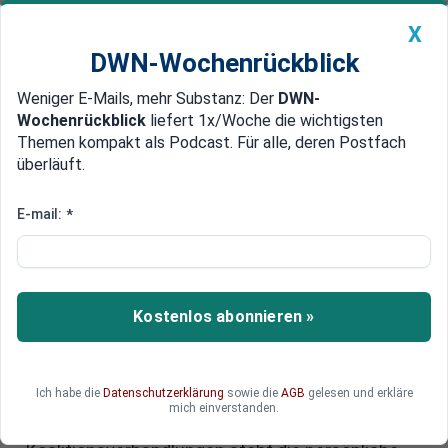
X
DWN-Wochenrückblick
Weniger E-Mails, mehr Substanz: Der
DWN-
Geldanlage Premium
Newsticker
MEIN DWN:
Wochenrückblick
liefert 1x/Woche die wichtigsten
Edelmetalle
DWN-Magazin
China
Themen kompakt als Podcast. Für alle, deren Postfach
überläuft.
DWN-Wochenrückblick
Auto Premium
Vertrauliche Nähe bei
E-mail:
*
Koalitionsverhandlungen: Merz
und Klingbeil im Zwang zur
Zusammenarbeit
Kostenlos abonnieren »
Lange Zeit galt die schwarz-rote Koalition als
Ausnahmeerscheinung der Bundesrepublik.
Ich habe die
Datenschutzerklärung
sowie die
AGB
gelesen und erkläre
Jetzt verhandeln Union und SPD über ihr fünftes
mich einverstanden.
Regierungsbündnis. Im Zentrum der