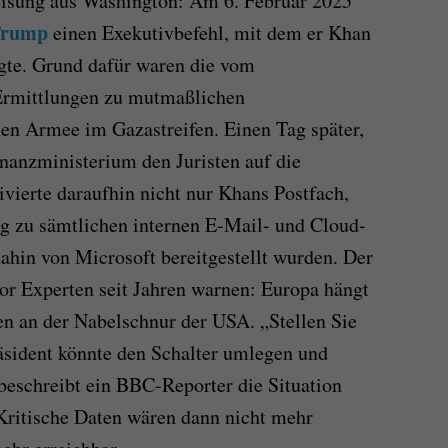
isung aus Washington: Am 6. Februar 2025
Trump
einen Exekutivbefehl, mit dem er Khan
gte. Grund dafür waren die vom
 Ermittlungen zu mutmaßlichen
hen Armee im Gazastreifen. Einen Tag später,
inanzministerium den Juristen auf die
ivierte daraufhin nicht nur Khans Postfach,
g zu sämtlichen internen E-Mail- und Cloud-
dahin von Microsoft bereitgestellt wurden. Der
vor Experten seit Jahren warnen: Europa hängt
nen an der Nabelschnur der USA. „Stellen Sie
räsident könnte den Schalter umlegen und
 beschreibt ein BBC-Reporter die Situation
Kritische Daten wären dann nicht mehr