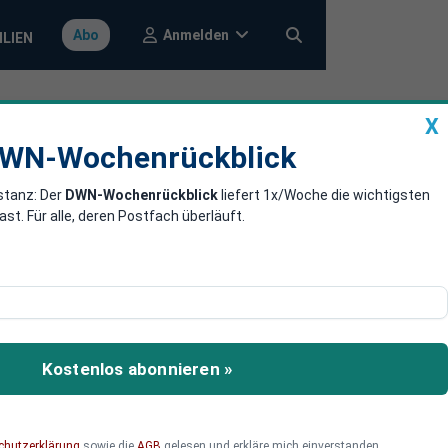
Anmelden
Abo
ILIEN
X
a
DWN-Wochenrückblick
WN-Wochenrückblick
stanz: Der
DWN-Wochenrückblick
liefert 1x/Woche die wichtigsten
f um digitale
. Für alle, deren Postfach überläuft.
ur digitalen
Konzernen abhängig.
Kostenlos abonnieren »
zt, ringt der Kontinent
chutzerklärung
sowie die
AGB
gelesen und erkläre mich einverstanden.