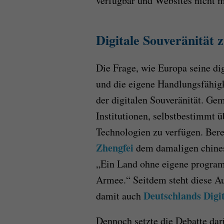
verfügbar und Websites nicht m
Digitale Souveränität 
Die Frage, wie Europa seine di
und die eigene Handlungsfähigke
der digitalen Souveränität. Gem
Institutionen, selbstbestimmt ü
Technologien zu verfügen. Ber
Zhengfei
dem damaligen chines
„Ein Land ohne eigene programm
Armee.“ Seitdem steht diese A
Deutschlands Digit
damit auch
Dennoch setzte die Debatte darü