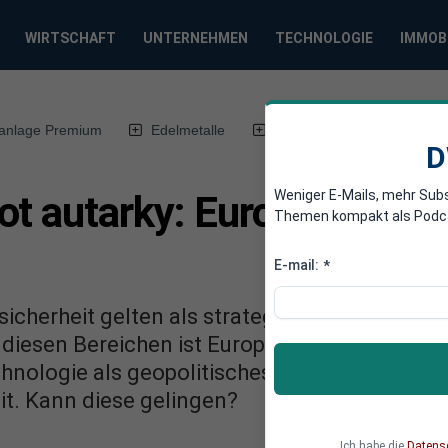
WIRTSCHAFT
UNTERNEHMEN
TECHNOLOGIE
IMMOB
anlage Premium
Edelmetalle
DWN-Magazin
Chin
D
Weniger E-Mails, mehr Sub
ot autarky: Europas Kamp
Themen kompakt als Podcast
E-mail:
*
sicherheit gelten als strategische Schlüssel z
 diesen Bereichen ist Europa jedoch von US-
ologie als geopolitisches Druckmittel einset
it. Kann diese gelingen?
Ich habe die
Datens