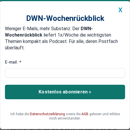
X
DWN-Wochenrückblick
Weniger E-Mails, mehr Substanz: Der
DWN-
Geldanlage Premium
Newsticker
MEIN DWN:
Wochenrückblick
liefert 1x/Woche die wichtigsten
Edelmetalle
DWN-Magazin
China
Themen kompakt als Podcast. Für alle, deren Postfach
überläuft.
DWN-Wochenrückblick
Auto Premium
Zu wenige Fachkräfte, zu viele
E-mail:
*
Arbeitslose: Deutschlands
paradoxer Arbeitsmarkt
Kostenlos abonnieren »
Deutschland steuert auf fast drei Millionen
Arbeitslose zu, doch das eigentliche Problem
liegt laut Bundesagentur-Chefin Andrea Nahles
woanders: Dem Land fehlen Fachkräfte.
Ich habe die
Datenschutzerklärung
sowie die
AGB
gelesen und erkläre
mich einverstanden.
Angesichts der alternden Bevölkerung stellt der
Fachkräftemangel die größte Herausforderung