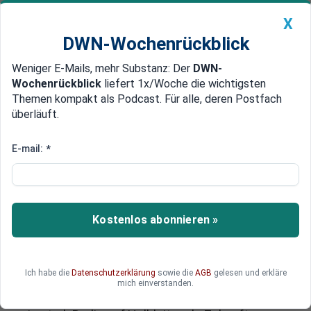
X
DWN-Wochenrückblick
Weniger E-Mails, mehr Substanz: Der
DWN-
Geldanlage Premium
Newsticker
MEIN DWN:
Wochenrückblick
liefert 1x/Woche die wichtigsten
Edelmetalle
DWN-Magazin
China
Themen kompakt als Podcast. Für alle, deren Postfach
überläuft.
DWN-Wochenrückblick
Auto Premium
Halbleiter-Förderung: Dresden
E-mail:
*
und Erfurt erhalten grünes Licht
Europa hängt bei Chips weiter an Asien – nun
greift die EU zu einem Milliardenhebel.
Kostenlos abonnieren »
Deutschland darf zwei neue Werke in Dresden
und Erfurt fördern, um die Abhängigkeit zu
verringern und Lieferketten zu stabilisieren. Die
Ich habe die
Datenschutzerklärung
sowie die
AGB
gelesen und erkläre
Entscheidung zeigt, wie ernst Brüssel die
mich einverstanden.
strategische Schwäche Europas nimmt – und