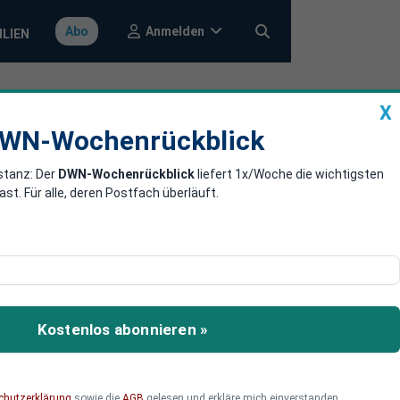
Anmelden
Abo
ILIEN
X
a
DWN-Wochenrückblick
WN-Wochenrückblick
stanz: Der
DWN-Wochenrückblick
liefert 1x/Woche die wichtigsten
Wirtschaft
. Für alle, deren Postfach überläuft.
n. Das ist ein großes
t Zinssteigerungen
Kostenlos abonnieren »
de Wirtschaft
t einsetzt.
chutzerklärung
sowie die
AGB
gelesen und erkläre mich einverstanden.