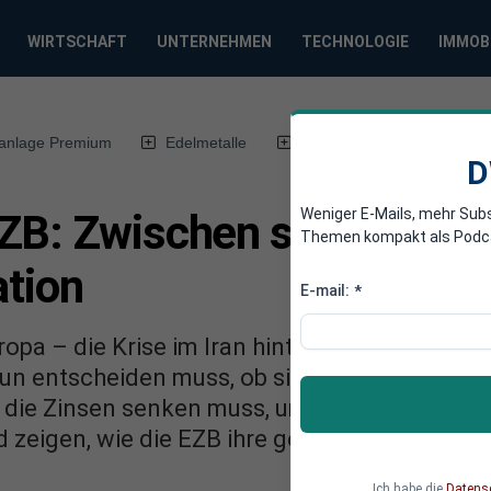
WIRTSCHAFT
UNTERNEHMEN
TECHNOLOGIE
IMMOB
anlage Premium
Edelmetalle
DWN-Magazin
Chin
D
Weniger E-Mails, mehr Sub
ZB: Zwischen schwacher 
Themen kompakt als Podcast
ation
E-mail:
*
ropa – die Krise im Iran hinterlässt ihre Spure
nun entscheiden muss, ob sie der Teuerung mi
 die Zinsen senken muss, um die schwächeln
 zeigen, wie die EZB ihre geldpolitische Mach
Ich habe die
Datens