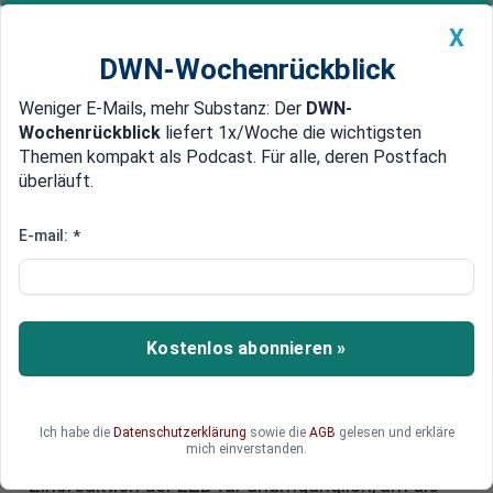
X
DWN-Wochenrückblick
Weniger E-Mails, mehr Substanz: Der
DWN-
Geldanlage Premium
Newsticker
MEIN DWN:
Wochenrückblick
liefert 1x/Woche die wichtigsten
Edelmetalle
DWN-Magazin
China
Themen kompakt als Podcast. Für alle, deren Postfach
überläuft.
DWN-Wochenrückblick
Auto Premium
Inflationsgefahr: Bundesbank-
E-mail:
*
Präsident Nagel stellt
Zinserhöhung in Aussicht
Kostenlos abonnieren »
Bundesbankchef Joachim Nagel warnt
eindringlich vor einer anhaltenden
Teuerungswelle und bereitet die Verbraucher auf
weiter steigende Preise vor. Angesichts der
Ich habe die
Datenschutzerklärung
sowie die
AGB
gelesen und erkläre
mich einverstanden.
hartnäckigen Inflation hält er eine baldige
Zinsreaktion der EZB für unumgänglich, um die