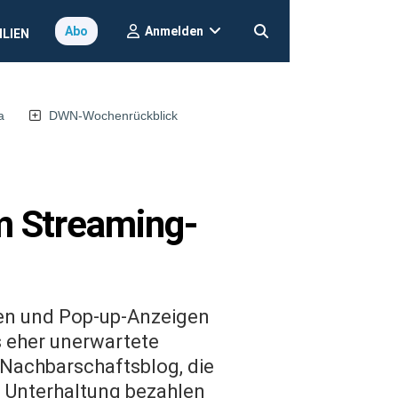
Anmelden
Abo
ILIEN
a
DWN-Wochenrückblick
um Streaming-
en und Pop-up-Anzeigen
es eher unerwartete
m Nachbarschaftsblog, die
e Unterhaltung bezahlen