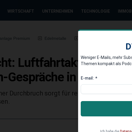
WIRTSCHAFT
UNTERNEHMEN
TECHNOLOGIE
IMMOB
anlage Premium
Edelmetalle
DWN-Magazin
Chin
D
Weniger E-Mails, mehr Sub
t: Luftfahrtaktien ziehen
Themen kompakt als Podcast
an-Gespräche in der „Endp
E-mail:
*
cher Durchbruch sorgt für reichlich Bewegung
sen.
Ich habe die
Datens