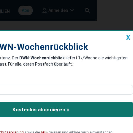
Anmelden
Abo
ILIEN
X
a
DWN-Wochenrückblick
WN-Wochenrückblick
stanz: Der
DWN-Wochenrückblick
liefert 1x/Woche die wichtigsten
 stark an, da
. Für alle, deren Postfach überläuft.
hase“ sind
 an den Börsen – was
Kostenlos abonnieren »
chutzerklärung
sowie die
AGB
gelesen und erkläre mich einverstanden.