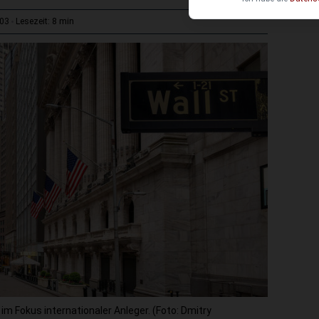
8 min
:03
Lesezeit:
m Fokus internationaler Anleger. (Foto: Dmitry