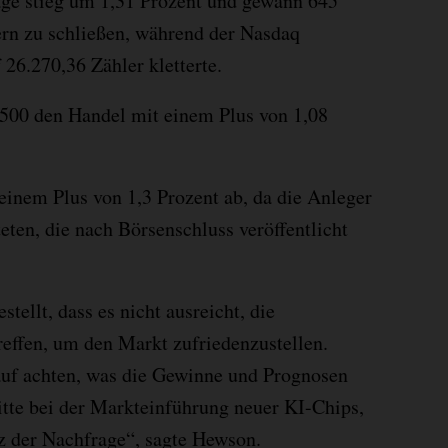
age stieg um 1,31 Prozent und gewann 645
ern zu schließen, während der Nasdaq
26.270,36 Zähler kletterte.
500 den Handel mit einem Plus von 1,08
einem Plus von 1,3 Prozent ab, da die Anleger
eten, die nach Börsenschluss veröffentlicht
estellt, dass es nicht ausreicht, die
reffen, um den Markt zufriedenzustellen.
uf achten, was die Gewinne und Prognosen
ritte bei der Markteinführung neuer KI-Chips,
z der Nachfrage“, sagte Hewson.