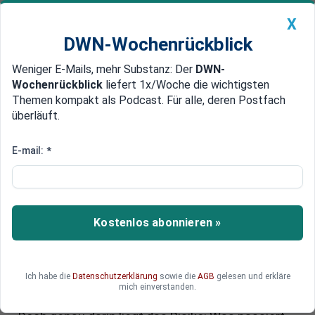
X
DWN-Wochenrückblick
Weniger E-Mails, mehr Substanz: Der
DWN-
Geldanlage Premium
Newsticker
MEIN DWN:
Wochenrückblick
liefert 1x/Woche die wichtigsten
Edelmetalle
DWN-Magazin
China
Themen kompakt als Podcast. Für alle, deren Postfach
überläuft.
DWN-Wochenrückblick
Auto Premium
Nvidia-Aktie: Prognose bei
E-mail:
*
Nvidia-Quartalszahlen
entscheidend – KI-Boom auf
dem Prüfstand
Kostenlos abonnieren »
Die nächsten Nvidia-Quartalszahlen dürften
richtungsweisend für die gesamte KI-Branche
Ich habe die
Datenschutzerklärung
sowie die
AGB
gelesen und erkläre
werden. Nach der jüngsten Kursrally der Nvidia-
mich einverstanden.
Aktie setzen Investoren auf weiteres Wachstum.