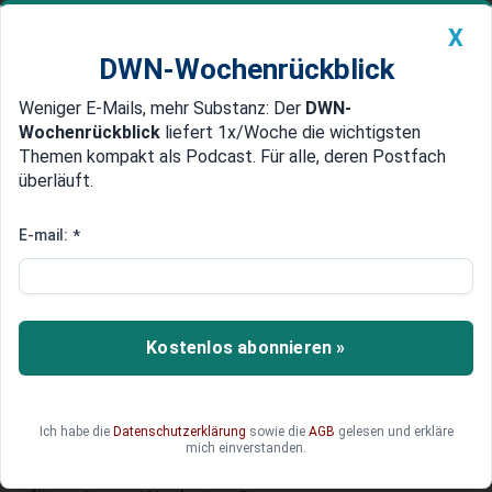
X
DWN-Wochenrückblick
Weniger E-Mails, mehr Substanz: Der
DWN-
Geldanlage Premium
Newsticker
MEIN DWN:
Wochenrückblick
liefert 1x/Woche die wichtigsten
Edelmetalle
DWN-Magazin
China
Themen kompakt als Podcast. Für alle, deren Postfach
überläuft.
DWN-Wochenrückblick
Auto Premium
Stihl kämpft mit Flaute und setzt
E-mail:
*
auf Akku-Geräte
Motorsägen, Heckenscheren und Akku-Technik:
Stihl setzt konsequent auf den Wandel im
Kostenlos abonnieren »
Gartengeräte-Markt. Während die Nachfrage
nach modernen Akku-Geräten wächst, kämpft
das Unternehmen gleichzeitig mit
Ich habe die
Datenschutzerklärung
sowie die
AGB
gelesen und erkläre
wirtschaftlicher Unsicherheit und einer
mich einverstanden.
spürbaren Zurückhaltung der Kunden. Reicht das