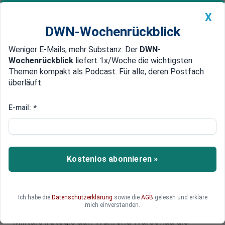
X
DWN-Wochenrückblick
Weniger E-Mails, mehr Substanz: Der
DWN-
Geldanlage Premium
Newsticker
MEIN DWN:
Wochenrückblick
liefert 1x/Woche die wichtigsten
Edelmetalle
DWN-Magazin
China
Themen kompakt als Podcast. Für alle, deren Postfach
überläuft.
DWN-Wochenrückblick
Auto Premium
Strategie oder Belohnung?
E-mail:
*
Trump schickt 5.000 zusätzliche
Soldaten nach Polen
Kostenlos abonnieren »
Während die USA ihre Truppenpräsenz in
Deutschland reduzieren, kündigt US-Präsident
Donald Trump überraschend eine massive
Aufstockung in Polen an. Diese Entscheidung
Ich habe die
Datenschutzerklärung
sowie die
AGB
gelesen und erkläre
mich einverstanden.
wirft in Europa Fragen über die zugrundeliegende
Militärstrategie auf. Während Warschau die