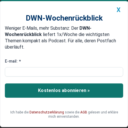
X
DWN-Wochenrückblick
Weniger E-Mails, mehr Substanz: Der
DWN-
Geldanlage Premium
Newsticker
MEIN DWN:
Wochenrückblick
liefert 1x/Woche die wichtigsten
Edelmetalle
DWN-Magazin
China
Themen kompakt als Podcast. Für alle, deren Postfach
überläuft.
DWN-Wochenrückblick
Auto Premium
Wenn der EURIBOR steigt, wird
E-mail:
*
die Mathematik weniger
freundlich
Kostenlos abonnieren »
Der EURIBOR steigt wieder und signalisiert, dass
die Zeit des billigen Geldes nicht zurückkehrt. Für
Immobilienkäufer, Unternehmen und Anleger wird
die Rechnung damit anspruchsvoller.
Ich habe die
Datenschutzerklärung
sowie die
AGB
gelesen und erkläre
mich einverstanden.